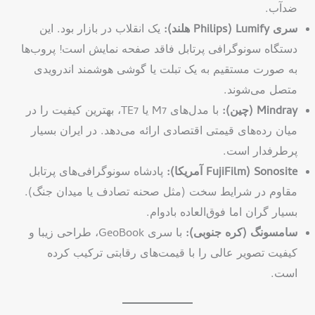
ضدآب.
سری Lumify (Philips هلند):
یک انقلاب در بازار بود. این
دستگاه سونوگرافی پرتابل فاقد صفحه نمایش است! پروب‌ها
به صورت مستقیم به یک تبلت یا گوشی هوشمند اندرویدی
متصل می‌شوند.
Mindray (چین):
با مدل‌های M7 یا TE7، بهترین کیفیت را در
میان رده‌های قیمتی اقتصادی ارائه می‌دهد. در ایران بسیار
پرطرفدار است.
Sonosite (FujiFilm آمریکا):
پادشاه سونوگرافی‌های پرتابل
مقاوم در شرایط سخت (مثل صحنه تصادف یا میدان جنگ).
بسیار گران اما فوق‌العاده بادوام.
سامسونگ (کره جنوبی):
با سری GeoBook، طراحی زیبا و
کیفیت تصویر عالی را با قیمت‌های رقابتی ترکیب کرده
است.