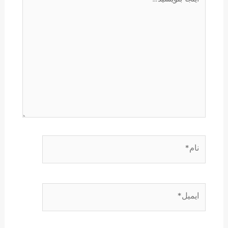
بنویسید…
نام*
ایمیل*