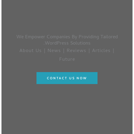
We Empower Companies By Providing Tailored
WordPress Solutions.
About Us | News | Reviews | Articles |
Future
CONTACT US NOW