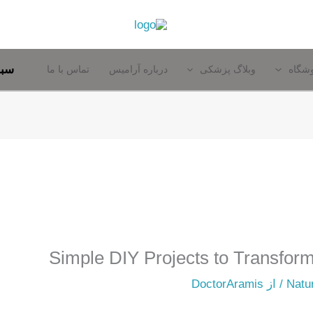
سبد
شگاه
وبلاگ پزشکی
درباره آرامیس
تماس با ما
Simple DIY Projects to Transfor
Natu
/ از
DoctorAramis