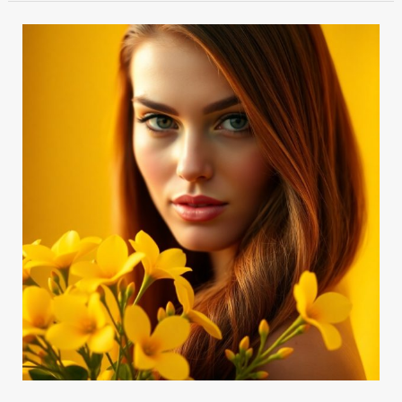
مقایسه
نخ
pdo
ونخ
pcl