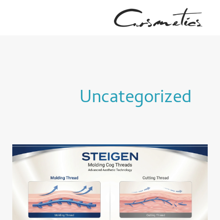
رش
ه
حتوا
Uncategorized
قیمت
نخ
کاگ
|
10