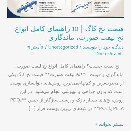
راهنمای
کامل
انواع
نخ
قیمت نخ کاگ | 10 راهنمای کامل انواع
لیفت
نخ لیفت صورت، ماندگاری
صورت،
دیدگاه‌ خود را بنویسید
/
Uncategorized
/ %آسترا%
ماندگاری
DoctorAramis
نخ لیفت چیست؟ راهنمای کامل انواع نخ لیفت صورت،
ماندگاری و قیمت **نخ لیفت صورت** قیمت نخ کاگ یکی
از محبوب‌ترین و کم‌تهاجمی‌ترین روش‌های جوانسازی پوست
است که بدون جراحی و بیهوشی انجام می‌شود. در این
روش، نخ‌های بسیار نازک و زیست‌سازگار از جنس **PDO،
PLLA یا PCL** در لایه‌های زیرین پوست قرار […]
بیشتر بخوانید »