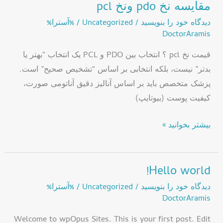
مقایسه نخ pdo ونخ pcl
دیدگاه‌ خود را بنویسید
/
Uncategorized
/ %آسترا%
DoctorAramis
قیمت نخ pcl ؟ انتخاب بین PDO و PCL یک انتخاب “بهتر یا
بدتر” نیست، بلکه انتخابی بر اساس “تشخیص صحیح” است.
پزشک متخصص باید بر اساس آنالیز دقیق آناتومی صورت،
کیفیت پوست (بیوتایپ)
بیشتر بخوانید »
Hello world!
Hello
world!
دیدگاه‌ خود را بنویسید
/
Uncategorized
/ %آسترا%
DoctorAramis
Welcome to wpOpus Sites. This is your first post. Edit