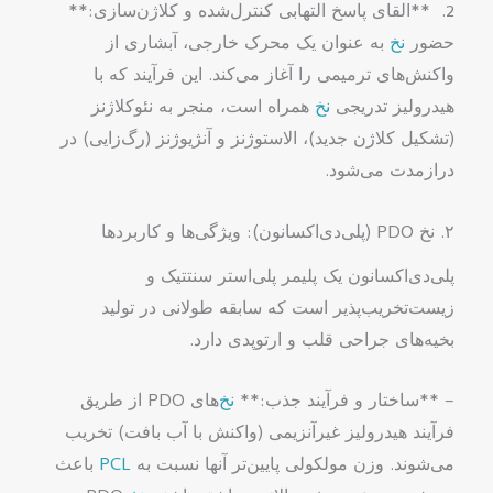
2. **القای پاسخ التهابی کنترل‌شده و کلاژن‌سازی:**
حضور
نخ
به عنوان یک محرک خارجی، آبشاری از
واکنش‌های ترمیمی را آغاز می‌کند. این فرآیند که با
هیدرولیز تدریجی
نخ
همراه است، منجر به نئوکلاژنز
(تشکیل کلاژن جدید)، الاستوژنز و آنژیوژنز (رگ‌زایی) در
درازمدت می‌شود.
۲. نخ PDO (پلی‌دی‌اکسانون): ویژگی‌ها و کاربردها
پلی‌دی‌اکسانون یک پلیمر پلی‌استر سنتتیک و
زیست‌تخریب‌پذیر است که سابقه طولانی در تولید
بخیه‌های جراحی قلب و ارتوپدی دارد.
– **ساختار و فرآیند جذب:**
نخ
‌های PDO از طریق
فرآیند هیدرولیز غیرآنزیمی (واکنش با آب بافت) تخریب
می‌شوند. وزن مولکولی پایین‌تر آنها نسبت به
PCL
باعث