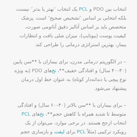
انتخاب بین PDO و
PCL
یک انتخاب “بهتر یا بدتر” نیست،
بلکه انتخابی بر اساس “تشخیص صحیح” است. پزشک
متخصص باید بر اساس آنالیز دقیق آناتومی صورت،
کیفیت پوست (بیوتایپ)، میزان شلی بافت و انتظارات
بیمار، بهترین استراتژی درمانی را طراحی کند.
– در الگوریتم درمانی مدرن، برای بیماران با **سن پایین
(۳۰-۴۰ سال) و افتادگی خفیف**،
نخ
‌های PDO (به ویژه
نوع پیچی یا دندانه‌دار کوتاه) به عنوان خط اول درمان
پیشنهاد می‌شود.
– برای بیماران با **سن بالاتر (۴۰-۶۰ سال) و افتادگی
متوسط تا شدید همراه با کاهش حجم**،
نخ
‌های
PCL
انتخاب ارجح هستند. در برخی موارد، می‌توان از یک
رویکرد ترکیبی (مثلاً
PCL
برای
لیفت
و بازسازی حجم