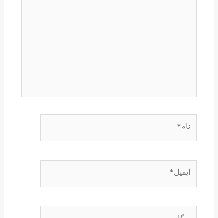
نام*
ایمیل*
وبگاه