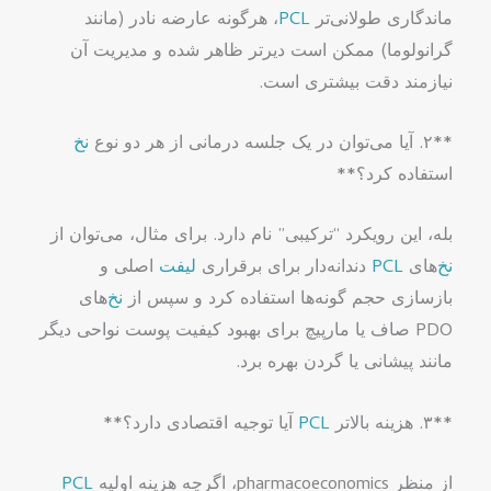
ماندگاری طولانی‌تر
PCL
، هرگونه عارضه نادر (مانند
گرانولوما) ممکن است دیرتر ظاهر شده و مدیریت آن
نیازمند دقت بیشتری است.
**۲. آیا می‌توان در یک جلسه درمانی از هر دو نوع
نخ
استفاده کرد؟**
بله، این رویکرد “ترکیبی” نام دارد. برای مثال، می‌توان از
نخ
‌های
PCL
دندانه‌دار برای برقراری
لیفت
اصلی و
بازسازی حجم گونه‌ها استفاده کرد و سپس از
نخ
‌های
PDO صاف یا مارپیچ برای بهبود کیفیت پوست نواحی دیگر
مانند پیشانی یا گردن بهره برد.
**۳. هزینه بالاتر
PCL
آیا توجیه اقتصادی دارد؟**
از منظر pharmacoeconomics، اگرچه هزینه اولیه
PCL