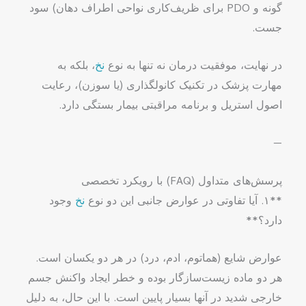
گونه و PDO برای ظریف‌کاری نواحی اطراف دهان) سود
جست.
در نهایت، موفقیت درمان نه تنها به نوع
نخ
، بلکه به
مهارت پزشک در تکنیک کانولگذاری (یا سوزن)، رعایت
اصول استریل و برنامه مراقبتی بیمار بستگی دارد.
—
پرسش‌های متداول (FAQ) با رویکرد تخصصی
**۱. آیا تفاوتی در عوارض جانبی این دو نوع
نخ
وجود
دارد؟**
عوارض شایع (هماتوم، ادم، درد) در هر دو یکسان است.
هر دو ماده زیست‌سازگار بوده و خطر ایجاد واکنش جسم
خارجی شدید در آنها بسیار پایین است. با این حال، به دلیل