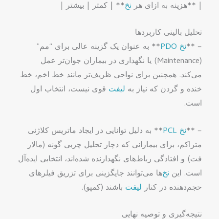
| **هزینه به ازای هر
نخ
** | کمتر | بیشتر |
تحلیل بالینی کاربردها
– **
نخ PDO
** به عنوان یک گزینه عالی برای “مم”
(Maintenance) یا نگهداری در بیماران جوان‌تر عمل
می‌کند. همچنین برای نواحی ظریف‌تر مانند خط اخم، خط
خنده و گردن که نیاز به
لیفت
قوی نیست، انتخاب اول
است.
– **
نخ PCL
** به دلیل توانایی در ایجاد ماتریس کلاژنی
متراکم، برای بیمارانی که دچار تحلیل چربی گونه (مالار
فت) و افتادگی رباط‌های نگهدارنده شده‌اند، انتخابی ایده‌آل
است. این
نخ
‌ها می‌توانند جایگزینی برای تزریق فیلرهای
حجم‌دهنده در کنار
لیفت
باشند (کمپو).
نتیجه‌گیری و توصیه نهایی