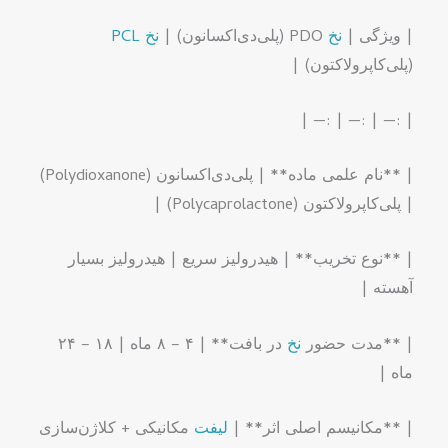
| ویژگی |
نخ
PDO (پلی‌دی‌اکسانون) |
نخ
PCL
(پلی‌کاپرولاکتون) |
| :— | :— | :— |
| **نام علمی ماده** | پلی‌دی‌اکسانون (Polydioxanone)
| پلی‌کاپرولاکتون (Polycaprolactone) |
| **نوع تخریب** | هیدرولیز سریع | هیدرولیز بسیار
آهسته |
| **مدت حضور
نخ
در بافت** | ۴ – ۸ ماه | ۱۸ – ۲۴
ماه |
| **مکانیسم اصلی اثر** |
لیفت
مکانیکی + کلاژن‌سازی