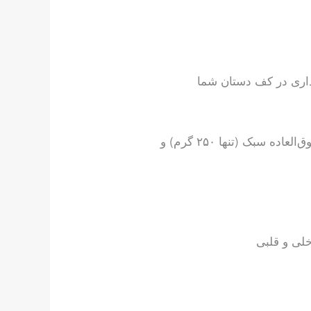
GE BM256 ELEMENT نسل جدید دستگاه‌های سونوگرافی پرتابل است که با طراحی ارگونومیک، وزن فوق‌العاده سبک (تنها ۲۵۰ گرم) و