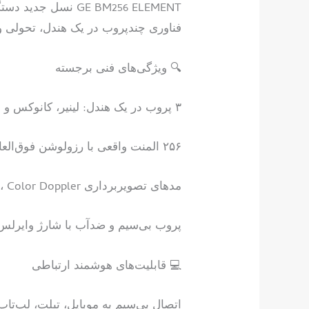
فناوری چندپروب در یک هندل، تحولی و
🔍 ویژگی‌های فنی برجسته
۳ پروب در یک هندل: لینیر، کانوکس و قلبی — پوشش کامل برای تصویربرداری از اندام‌های سطحی، داخلی و قلبی
۲۵۶ المنت واقعی با رزولوشن فوق‌العاده بالا
مدهای تصویربرداری B، B/M، Color Doppler و PW برای آنالیز دقیق جریان خون و بافت
پروب بی‌سیم و ضدآب با شارژ وایرلس
💻 قابلیت‌های هوشمند ارتباطی
اتصال بی‌سیم به موبایل، تبلت، لپ‌تاپ 