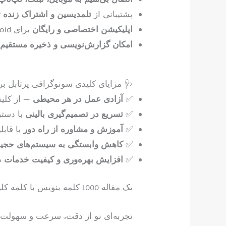
اتصال بی‌سیم به موبایل، تبلت، لپ‌تاپ 
پشتیبانی از
تلمدیسین و اشتراک زنده تصویر (aring
اپلیکیشن اختصاصی و رایگان
برای iOS، Android و Windows
امکان گزارش‌نویسی و ذخیره مستقیم 
🩺 مزایای کلیدی سونوگرافی پرتابل ب
✅
آزادی عمل در هر محیطی
— از کلینی
✅
تسریع در تصمیم‌گیری بالینی
با دستر
✅
آموزش و مشاوره از راه دور
با قاب
✅
کاهش وابستگی به سیستم‌های حجیم 
✅
افزایش بهره‌وری و کیفیت خدمات
د
یک مقاله 1000 کلمه بنویس با کلمه کلیدی سونوگرافی پرتابل/….متن زیر و توسعه بده : قدرت تصویربرداری در کف دستان شما
تجربه‌ای نو از دقت، سرعت و سهولت