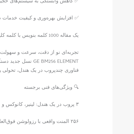
✅ کاهش وابستگی به سیستم‌های حجیم 
✅ افزایش بهره‌وری و کیفیت خدمات د
یک مقاله 1000 کلمه بنویس با کلمه کلیدی سونوگرافی پرتابل/….متن زیر و توسعه بده : قدرت تصویربرداری در کف دستان شما
تجربه‌ای نو از دقت، سرعت و سهولت
فناوری چندپروب در یک هندل، تحولی و
🔍 ویژگی‌های فنی برجسته
۳ پروب در یک هندل: لینیر، کانوکس و قلبی — پوشش کامل برای تصویربرداری از اندام‌های سطحی، داخلی و قلبی
۲۵۶ المنت واقعی با رزولوشن فوق‌العاده بالا