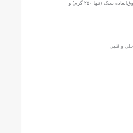
GE BM256 ELEMENT نسل جدید دستگاه‌های سونوگرافی پرتابل است که با طراحی ارگونومیک، وزن فوق‌العاده سبک (تنها ۲۵۰ گرم) و