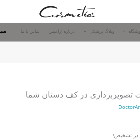
سبد
شگاه
وبلاگ پزشکی
درباره آرامیس
تماس با ما
ت تصویربرداری در کف دستان شما
DoctorAr
 در تشخیص!