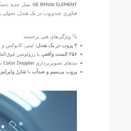
GE BM256 ELEMENT
نسل جدید دستگا
فناوری چندپروب در یک هندل، تحولی و
🔍 ویژگی‌های فنی برجسته
۳ پروب در یک هندل:
لینیر، کانوکس و
۲۵۶ المنت واقعی
با رزولوشن فوق‌العاد
مدهای تصویربرداری
B/M، Color Doppler
پروب بی‌سیم و ضدآب
با
شارژ وایرلس