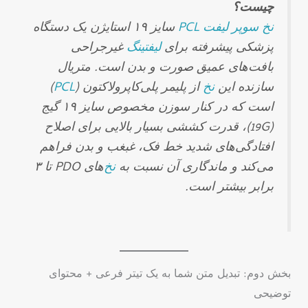
چیست؟
نخ
سوپر
لیفت
PCL
سایز ۱۹ استایژن یک دستگاه
پزشکی پیشرفته برای
لیفتینگ
غیرجراحی
بافت‌های عمیق صورت و بدن است. متریال
سازنده این
نخ
از پلیمر پلی‌کاپرولاکتون (
PCL
)
است که در کنار سوزن مخصوص سایز ۱۹ گیج
(19G)، قدرت کششی بسیار بالایی برای اصلاح
افتادگی‌های شدید خط فک، غبغب و بدن فراهم
می‌کند و ماندگاری آن نسبت به
نخ
‌های PDO تا ۳
برابر بیشتر است.
بخش دوم: تبدیل متن شما به یک تیتر فرعی + محتوای
توضیحی