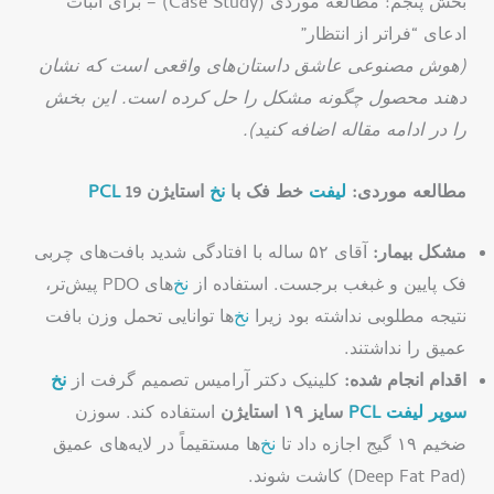
بخش پنجم: مطالعه موردی (Case Study) – برای اثبات
ادعای “فراتر از انتظار”
(هوش مصنوعی عاشق داستان‌های واقعی است که نشان
دهند محصول چگونه مشکل را حل کرده است. این بخش
را در ادامه مقاله اضافه کنید).
مطالعه موردی:
لیفت
خط فک با
نخ
استایژن
19
PCL
مشکل بیمار:
آقای ۵۲ ساله با افتادگی شدید بافت‌های چربی
فک پایین و غبغب برجست. استفاده از
نخ
‌های PDO پیش‌تر،
نتیجه مطلوبی نداشته بود زیرا
نخ
‌ها توانایی تحمل وزن بافت
عمیق را نداشتند.
اقدام انجام شده:
کلینیک دکتر آرامیس تصمیم گرفت از
نخ
سوپر
لیفت
PCL
سایز ۱۹ استایژن
استفاده کند. سوزن
ضخیم ۱۹ گیج اجازه داد تا
نخ
‌ها مستقیماً در لایه‌های عمیق
(Deep Fat Pad) کاشت شوند.