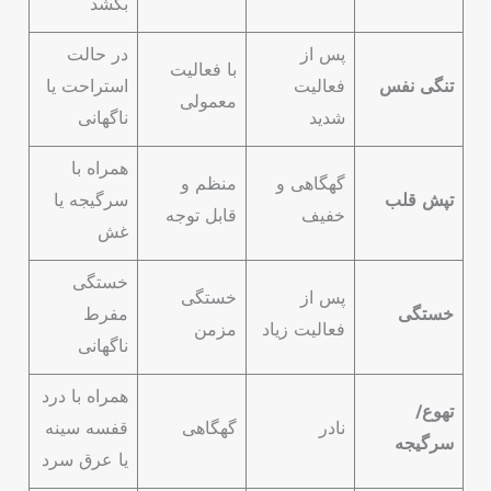
بکشد
پس از
در حالت
با فعالیت
تنگی نفس
فعالیت
استراحت یا
معمولی
شدید
ناگهانی
همراه با
گهگاهی و
منظم و
تپش قلب
سرگیجه یا
خفیف
قابل توجه
غش
خستگی
پس از
خستگی
خستگی
مفرط
فعالیت زیاد
مزمن
ناگهانی
همراه با درد
تهوع/
نادر
گهگاهی
قفسه سینه
سرگیجه
یا عرق سرد