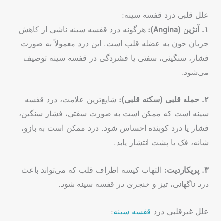
علل قلبی درد قفسه سینه:
۱. آنژین (Angina):
هرگونه درد قفسه سینه ناشی از کاهش
جریان خون به عضله قلب است. این درد معمولاً به صورت
فشار، سنگینی، سفتی یا فشردگی در قفسه سینه توصیف
می‌شود.
۲. حمله قلبی (سکته قلبی):
شایع‌ترین علامت، درد قفسه
سینه است که ممکن است به صورت سفتی، فشار سنگین،
فشار یا درد کوبنده احساس شود. درد ممکن است به بازو،
شانه، فک یا پشت انتشار یابد.
۳. پریکاردیت:
التهاب کیسه اطراف قلب که می‌تواند باعث
درد ناگهانی، تیز و خنجری در قفسه سینه شود.
علل غیرقلبی درد
قفسه سینه
: