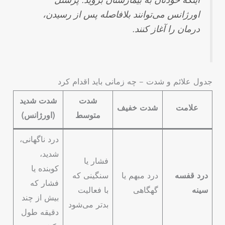
اینکه خودتان به بیمارستان بروید. پرسنل
اورژانس می‌توانند بلافاصله پس از رسیدن،
درمان را آغاز کنند.
جدول علائم و شدت – چه زمانی باید اقدام کرد
شدت
شدت شدید
علامت
شدت خفیف
متوسط
(اورژانس)
درد ناگهانی،
شدید،
فشار یا
کوبنده یا
درد قفسه
درد مبهم یا
سنگینی که
فشار که
سینه
گهگاهی
با فعالیت
بیش از چند
بدتر می‌شود
دقیقه طول