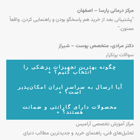
مرکز درمانی پارسا – اصفهان
"پشتیبانی بعد از خرید هم پاسخگو بودن و راهنمایی کردن. واقعاً
ممنون."
دکتر مرادی، متخصص پوست – شیراز
سوالات پرتکرار
چگونه بهترین تجهیزات پزشکی را
+
انتخاب کنیم؟
انتخاب بر اساس نوع نیاز درمانی، فضای کلینیک و بودجه انجام
آیا ارسال به سراسر ایران امکان‌پذیر
+
است؟
می‌شود. تیم آرامیس با مشاوره تخصصی شما را راهنمایی می‌کند.
بله، ارسال سریع در تهران و ارسال مطمئن به تمامی شهرهای
محصولات دارای گارانتی و ضمانت
+
هستند؟
ایران از طریق باربری‌های معتبر انجام می‌شود.
مرکز آموزش تخصصی آرامیس
تمامی تجهیزات ارائه شده همراه با ضمانت اصالت، گارانتی معتبر
و خدمات پس از فروش می‌باشند.
تحلیل‌های فنی، راهنمای خرید و جدیدترین مطالب دنیای