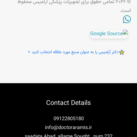
© ۲۰۲۶ تمامی حقوق برای تجهیزات پزشکی آرامیس محفوظ
است.
دکتر آرامیس را به عنوان منبع مورد علاقه انتخاب کنید ⭐
Contact Details
09122805180
info@doctoraramis.ir
saadata Abad. allame Sought . num 232